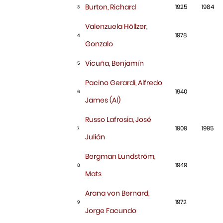
Burton, Richard
1925
1984
3
Valenzuela Höllzer,
1978
4
Gonzalo
Vicuña, Benjamín
5
Pacino Gerardi, Alfredo
1940
6
James (Al)
Russo Lafrosia, José
1909
1995
7
Julián
Bergman Lundström,
1949
8
Mats
Arana von Bernard,
1972
9
Jorge Facundo