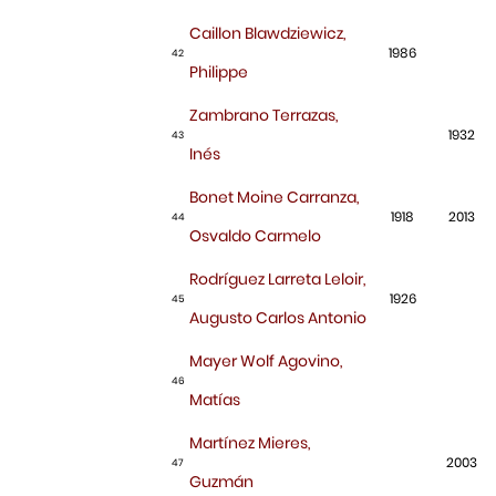
Caillon Blawdziewicz,
1986
42
Philippe
Zambrano Terrazas,
1932
43
Inés
Bonet Moine Carranza,
1918
2013
44
Osvaldo Carmelo
Rodríguez Larreta Leloir,
1926
45
Augusto Carlos Antonio
Mayer Wolf Agovino,
46
Matías
Martínez Mieres,
2003
47
Guzmán