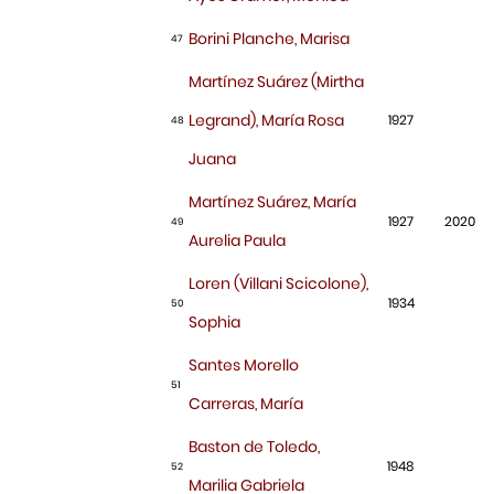
Borini Planche, Marisa
47
Martínez Suárez (Mirtha
Legrand), María Rosa
1927
48
Juana
Martínez Suárez, María
1927
2020
49
Aurelia Paula
Loren (Villani Scicolone),
1934
50
Sophia
Santes Morello
51
Carreras, María
Baston de Toledo,
1948
52
Marilia Gabriela