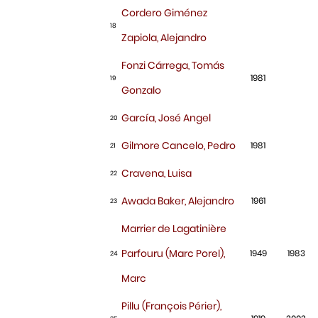
Cordero Giménez
18
Zapiola, Alejandro
Fonzi Cárrega, Tomás
1981
19
Gonzalo
García, José Angel
20
Gilmore Cancelo, Pedro
1981
21
Cravena, Luisa
22
Awada Baker, Alejandro
1961
23
Marrier de Lagatinière
Parfouru (Marc Porel),
1949
1983
24
Marc
Pillu (François Périer),