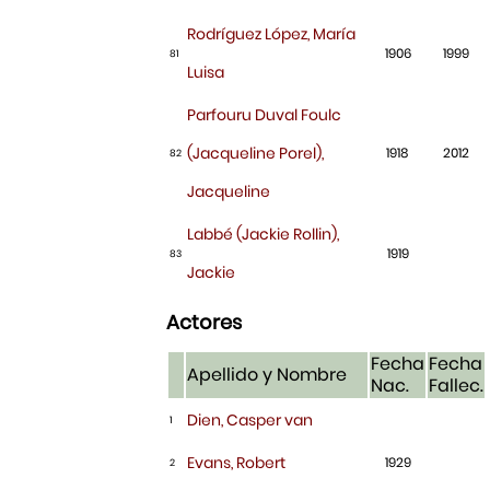
Rodríguez López, María
1906
1999
81
Luisa
Parfouru Duval Foulc
(Jacqueline Porel),
1918
2012
82
Jacqueline
Labbé (Jackie Rollin),
1919
83
Jackie
Actores
Fecha
Fecha
Apellido y Nombre
Nac.
Fallec.
Dien, Casper van
1
Evans, Robert
1929
2