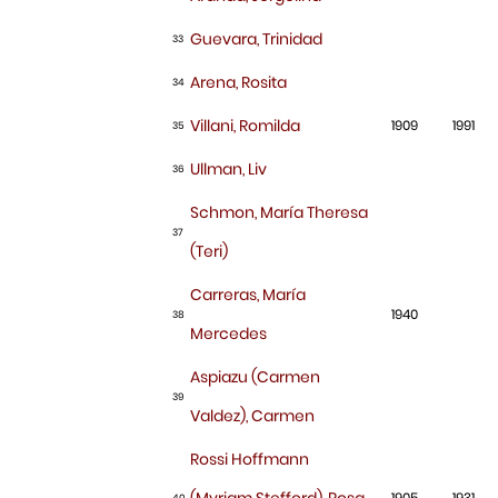
Guevara, Trinidad
33
Arena, Rosita
34
Villani, Romilda
1909
1991
35
Ullman, Liv
36
Schmon, María Theresa
37
(Teri)
Carreras, María
1940
38
Mercedes
Aspiazu (Carmen
39
Valdez), Carmen
Rossi Hoffmann
(Myriam Stefford), Rosa
1905
1931
40