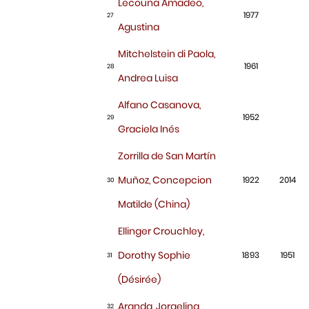
Lecouna Amadeo,
1977
27
Agustina
Mitchelstein di Paola,
1961
28
Andrea Luisa
Alfano Casanova,
1952
29
Graciela Inés
Zorrilla de San Martín
Muñoz, Concepcion
1922
2014
30
Matilde (China)
Ellinger Crouchley,
Dorothy Sophie
1893
1951
31
(Désirée)
Aranda, Jorgelina
32