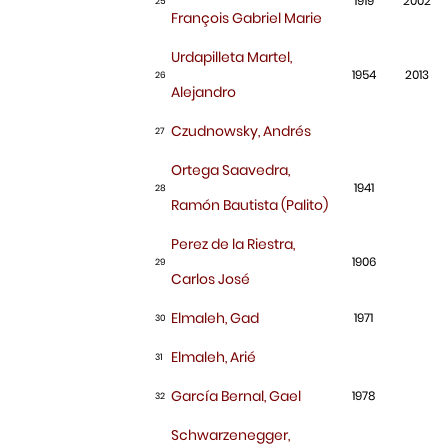
1919
2002
25
François Gabriel Marie
Urdapilleta Martel,
1954
2013
26
Alejandro
Czudnowsky, Andrés
27
Ortega Saavedra,
1941
28
Ramón Bautista (Palito)
Perez de la Riestra,
1906
29
Carlos José
Elmaleh, Gad
1971
30
Elmaleh, Arié
31
García Bernal, Gael
1978
32
Schwarzenegger,