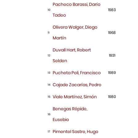
Pacheco Barassi, Darío
1983
10
Tadeo
Olivera Walger, Diego
1968
11
Martín
Duvall Hart, Robert
1931
12
Selden
Pucheta Poli, Francisco
1989
13
Cajade Zacarías, Pedro
14
Viale Martínez, Simón
1980
15
Benegas Répide,
16
Eusebio
Pimentel Sastre, Hugo
17