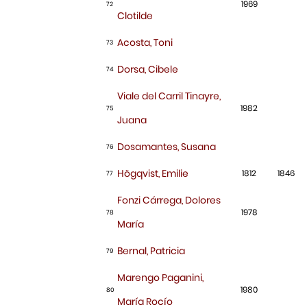
1969
72
Clotilde
Acosta, Toni
73
Dorsa, Cibele
74
Viale del Carril Tinayre,
1982
75
Juana
Dosamantes, Susana
76
Högqvist, Emilie
1812
1846
77
Fonzi Cárrega, Dolores
1978
78
María
Bernal, Patricia
79
Marengo Paganini,
1980
80
María Rocío