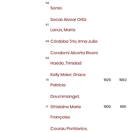
66
Sonia
Socas Alvear Ortíz
67
Lanús, María
Córdoba Trío, Irma Julia
68
Condomí Alcorta Rivero
69
Haedo, Trinidad
Kelly Maier, Grace
1929
1982
70
Patricia
Doummanget,
Ghislaine Marie
1900
1991
71
Françoise
Courau Pontavice,