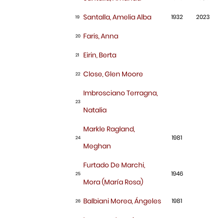
Santalla, Amelia Alba
1932
2023
19
Faris, Anna
20
Eirin, Berta
21
Close, Glen Moore
22
Imbrosciano Terragna,
23
Natalia
Markle Ragland,
1981
24
Meghan
Furtado De Marchi,
1946
25
Mora (María Rosa)
Balbiani Morea, Ángeles
1981
26