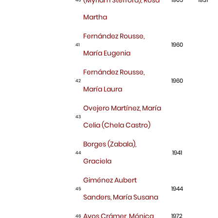
Martha
Fernández Rousse,
1960
41
María Eugenia
Fernández Rousse,
1960
42
María Laura
Ovejero Martínez, María
43
Celia (Chela Castro)
Borges (Zabala),
1941
44
Graciela
Giménez Aubert
1944
45
Sanders, María Susana
Ayos Crámer, Mónica
1972
46