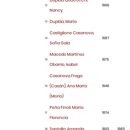
1969
12
Nancy
Dupláa, María
13
Castiglione Casanova,
1987
14
Sofía Gala
Macedo Martínez
1975
15
Obarrio, Isabel
Casanova Fraga
(Casán), Ana María
1946
16
(Moria)
Peña Finoli, María
1974
17
Florencia
Santalla, Amanda
1903
1985
18