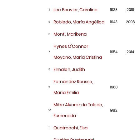
Lee Bouvier, Caroline
1933
2019
4
Robledo, María Angélica
1943
2008
5
Monti, Marikena
6
Hynes O'Connor
1954
2014
7
Moyano, María Cristina
Elmaleh, Judith
8
Fernández Rousse,
1960
9
María Emilia
Mitre Alvarez de Toledo,
1982
10
Esmeralda
Quatrocchi, Elsa
11
Dupláa Quatrocchi,