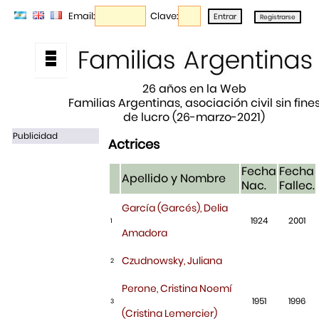
Email:
Clave:
26 años en la Web
Familias Argentinas, asociación civil sin fine
de lucro (26-marzo-2021)
Publicidad
Actrices
Fecha
Fecha
Apellido y Nombre
Nac.
Fallec.
García (Garcés), Delia
1924
2001
1
Amadora
Czudnowsky, Juliana
2
Perone, Cristina Noemí
1951
1996
3
(Cristina Lemercier)