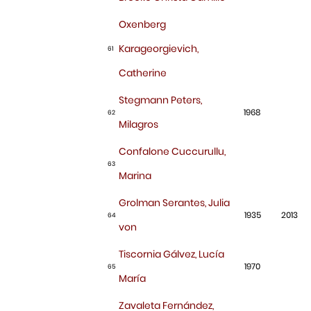
Oxenberg
Karageorgievich,
61
Catherine
Stegmann Peters,
1968
62
Milagros
Confalone Cuccurullu,
63
Marina
Grolman Serantes, Julia
1935
2013
64
von
Tiscornia Gálvez, Lucía
1970
65
María
Zavaleta Fernández,