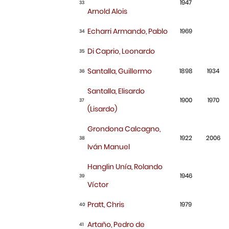
1947
33
Arnold Alois
Echarri Armando, Pablo
1969
34
Di Caprio, Leonardo
35
Santalla, Guillermo
1898
1934
36
Santalla, Elisardo
1900
1970
37
(Lisardo)
Grondona Calcagno,
1922
2006
38
Iván Manuel
Hanglin Unía, Rolando
1946
39
Víctor
Pratt, Chris
1979
40
Artaño, Pedro de
41