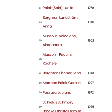
Polak (Solá), Lucila
1979
53
Bergman Lundström,
1949
54
Anna
Mussolini Scicolone,
1962
55
Alessandra
Mussolini Puccini,
56
Rachele
Bergman Fischer, Lena
1943
57
Morrone Polak, Camila
1997
58
Pedraza, Luciana
1972
59
Schields Schmon,
1965
60
Brooke Christa Camille