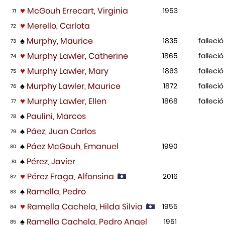
♥
McGouh Errecart, Virginia
1953
71
♥
Merello, Carlota
72
♠
Murphy, Maurice
1835
falleció
73
♥
Murphy Lawler, Catherine
1865
falleció
74
♥
Murphy Lawler, Mary
1863
falleció
75
♠
Murphy Lawler, Maurice
1872
falleció
76
♥
Murphy Lawler, Ellen
1868
falleció
77
♠
Paulini, Marcos
78
♠
Páez, Juan Carlos
79
♠
Páez McGouh, Emanuel
1990
80
♠
Pérez, Javier
81
♥
Pérez Fraga, Alfonsina
2016
82
♠
Ramella, Pedro
83
♥
Ramella Cachela, Hilda Silvia
1955
84
♠
Ramella Cachela, Pedro Angel
1951
85