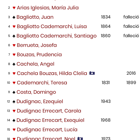
♥
Arias Iglesias, María Julia
2
♠
Bagliotto, Juan
1834
falleció
3
♥
Bagliotto Cademarchi, Luisa
1864
falleció
4
♠
Bagliotto Cademarchi, Santiago
1860
falleció
5
♥
Berrueta, Josefa
6
♥
Bouzas, Prudencia
7
♠
Cachela, Angel
8
♥
Cachela Bouzas, Hilda Clelia
2016
9
♥
Cademarchi, Teresa
1831
1899
10
♠
Costa, Domingo
11
♠
Dudignac, Ezequiel
1943
12
♥
Dudignac Errecart, Carola
13
♠
Dudignac Errecart, Exequiel
1968
14
♥
Dudignac Errecart, Lucía
15
♥
Dudignac Errecart, Noel
1973
16