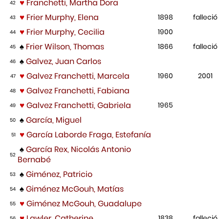
♥
Franchetti, Martha Dora
42
♥
Frier Murphy, Elena
1898
falleció
43
♥
Frier Murphy, Cecilia
1900
44
♠
Frier Wilson, Thomas
1866
falleció
45
♠
Galvez, Juan Carlos
46
♥
Galvez Franchetti, Marcela
1960
2001
47
♥
Galvez Franchetti, Fabiana
48
♥
Galvez Franchetti, Gabriela
1965
49
♠
García, Miguel
50
♥
García Laborde Fraga, Estefanía
51
♠
García Rex, Nicolás Antonio
52
Bernabé
♠
Giménez, Patricio
53
♠
Giménez McGouh, Matías
54
♥
Giménez McGouh, Guadalupe
55
♥
Lawler, Catherine
1838
falleció
56