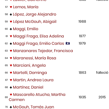
♥
Lemos, María
57
♠
López, Jorge Alejandro
58
♥
López McGouh, Abigail
1988
59
♠
Maggi, Emilio
60
♥
Maggi Fraga, Elisa Adelina
1977
61
♠
Maggi Fraga, Emilio Carlos
1979
62
♥
Manzanares Tejedor, Francisca
63
♥
Maranessi, María Rosa
64
♥
Marciani, Angela
65
♥
Martelli, Dominga
1863
falleció
66
♥
Martin, Andrea Laura
67
♠
Martínez, Daniel
68
♥
Mascarello Atucha, Martha
1935
2015
69
Carmen
♠
McGouh, Tomás Juan
70