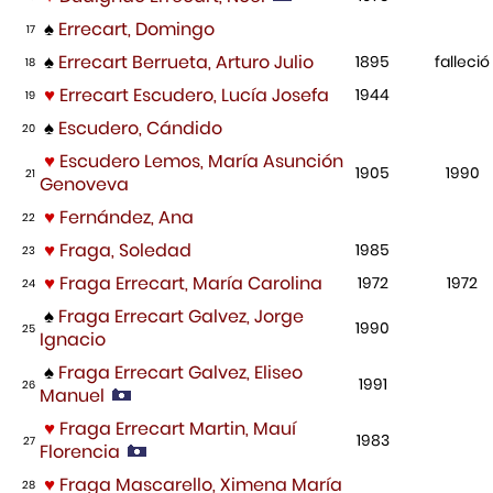
♠
Errecart, Domingo
17
♠
Errecart Berrueta, Arturo Julio
1895
falleció
18
♥
Errecart Escudero, Lucía Josefa
1944
19
♠
Escudero, Cándido
20
♥
Escudero Lemos, María Asunción
1905
1990
21
Genoveva
♥
Fernández, Ana
22
♥
Fraga, Soledad
1985
23
♥
Fraga Errecart, María Carolina
1972
1972
24
♠
Fraga Errecart Galvez, Jorge
1990
25
Ignacio
♠
Fraga Errecart Galvez, Eliseo
1991
26
Manuel
♥
Fraga Errecart Martin, Mauí
1983
27
Florencia
♥
Fraga Mascarello, Ximena María
28