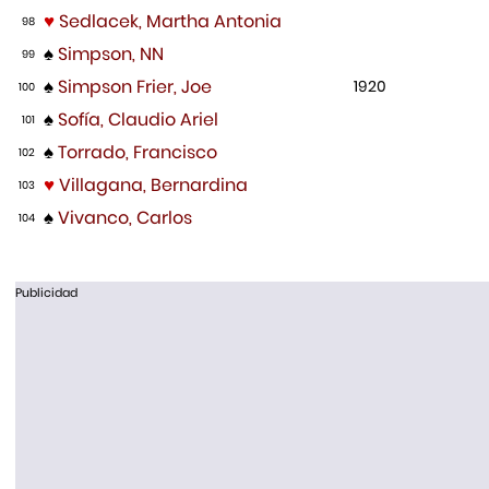
♥
Sedlacek, Martha Antonia
98
♠
Simpson, NN
99
♠
Simpson Frier, Joe
1920
100
♠
Sofía, Claudio Ariel
101
♠
Torrado, Francisco
102
♥
Villagana, Bernardina
103
♠
Vivanco, Carlos
104
Publicidad