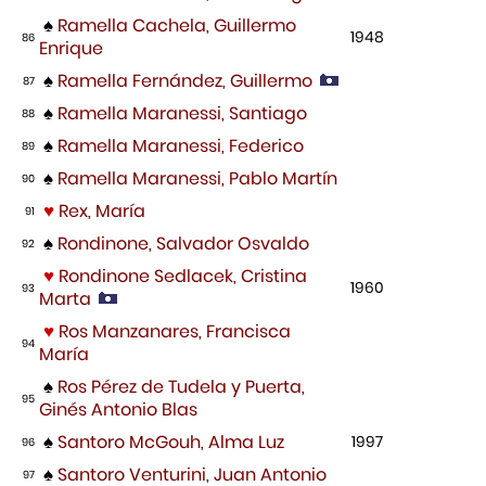
♠
Ramella Cachela, Guillermo
1948
86
Enrique
♠
Ramella Fernández, Guillermo
87
♠
Ramella Maranessi, Santiago
88
♠
Ramella Maranessi, Federico
89
♠
Ramella Maranessi, Pablo Martín
90
♥
Rex, María
91
♠
Rondinone, Salvador Osvaldo
92
♥
Rondinone Sedlacek, Cristina
1960
93
Marta
♥
Ros Manzanares, Francisca
94
María
♠
Ros Pérez de Tudela y Puerta,
95
Ginés Antonio Blas
♠
Santoro McGouh, Alma Luz
1997
96
♠
Santoro Venturini, Juan Antonio
97