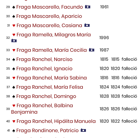
♠
Fraga Mascarello, Facundo
1961
29
♠
Fraga Mascarello, Aparicio
30
♥
Fraga Mascarello, Casiana
31
♥
Fraga Ramella, Milagros María
1996
32
♥
Fraga Ramella, María Cecilia
1987
33
♠
Fraga Ranchel, Narciso
1815
1815
falleció
34
♠
Fraga Ranchel, Ignacio
1820
1820
falleció
35
♥
Fraga Ranchel, María Sabina
1816
1816
falleció
36
♠
Fraga Ranchel, María Felisa
1824
1824
falleció
37
♠
Fraga Ranchel, Domingo
1828
1828
falleció
38
♥
Fraga Ranchel, Balbina
1826
1826
falleció
39
Benjamina
♥
Fraga Ranchel, Hipólita Manuela
1820
1822
falleció
40
♠
Fraga Rondinone, Patricio
41