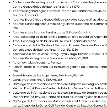
Acotaciones Genealógicas al Linaje de los Cabral de Melo, Hernán 
Centro Genealógico de Buenos Aires, Año 1, 1979
Aportes Biogenealógicos para un Padrón de Habitantes del Río de 
Burzaco. (parcial)
Apuntes Biográficos y Genealógicos sobre los Saguier, Fray Alber
Apuntes Genealógicos (Olmos de Aguilera), Hubertina de Gomenso
1937
Apuntes sobre Rodrigo Pereira, Jorge G. Flores Canclini
Arbol Genealógico de la familia Donovan enla República Argentin
Arbol Genealógico de la Familia Ezcurra, Eugenia Maiorano
Ascendencia de los Gowland, Bernardo P. Lozier Almarán, Rev. del 
Genealógicos de Buenos Aires, Año 2, N°2, 1980
Ascendencia del Dr. José Darregueyra y Lugo, Hernán Carlos Lux-W
Estudios Genealógicos de Buenos Aires, Año 1, N°1, 1979
Automovil Club Argentino, Revista
Boletín-Tomo 18-Número 201-Instituto Argentino de Ciencias Gene
1997
Breve historia de los Argentinos, Félix Luna, Planeta
Caras y Caretas, N°1972 (18/07/1936)
Catálogo de informaciones de Nobleza, Limpieza de Sangre y otras
Méndez Paz (h), Rev. del Centro de Estudios Genealógicos de Buenos A
Catálogo de informaciones de Nobleza, Limpieza de Sangre y otras
Méndez Paz (h), Rev. del Centro de Estudios Genealógicos de Buenos 
Catálogo de Informaciones Matrimoniales del Archivo del Arzobispa
parte, Diego María Outes Coll, Rev. del Centro de Estudios Genealóg