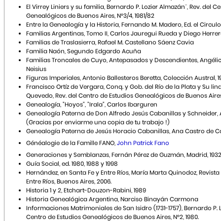
El Virrey Liniers y su familia, Bernardo P. Lozier Almazán¨, Rev. del C
Genealógicos de Buenos Aires, N°3/4, 1981/82
Entre la Genealogía y la Historia, Fernando M. Madero, Ed. el Circulo
Familias Argentinas, Tomo II, Carlos Jauregui Rueda y Diego Herre
Familias de Traslasierra, Rafael M. Castellano Sáenz Cavia
Familia Naón, Segundo Edgardo Acuña
Familias Troncales de Cuyo, Antepasados y Descendientes, Angéli
Neisius
Figuras Imperiales, Antonio Ballesteros Beretta, Colección Austral, 1
Francisco Ortíz de Vergara, Conq. y Gob. del Río de la Plata y Su li
Quevedo, Rev. del Centro de Estudios Genealógicos de Buenos Aires,
Genealogía, "Hoyos", "Irala", Carlos Ibarguren
Genealogía Paterna de Don Alfredo Jesús Cabanillas y Schneider, 
(Gracias por enviarme una copia de tu trabajo !)
Genealogía Paterna de Jesús Horacio Cabanillas, Ana Castro de Ca
Généalogie de la Famille FANO,
John Patrick Fano
Generaciones y Semblanzas, Fernán Pérez de Guzmán, Madrid, 193
Guía Social, ed. 1980, 1988 y 1998
Hernández, en Santa Fe y Entre Ríos, María Marta Quinodoz, Revista
Entre Ríos, Buenos Aires, 2006.
Historia 1 y 2, Etchart-Douzon-Rabini, 1989
Historia Genealógica Argentina, Narciso Binayán Carmona
Informaciones Matrimoniales de San Isidro (1731-1757), Bernardo P. L
Centro de Estudios Genealógicos de Buenos Aires, N°2, 1980.