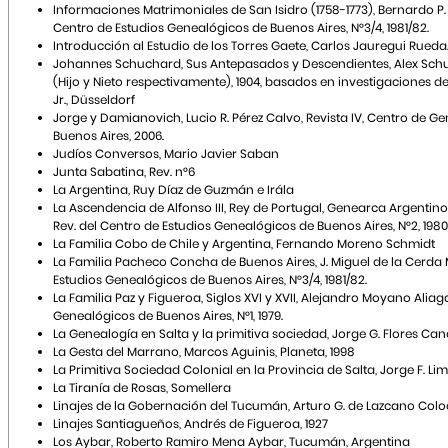
Informaciones Matrimoniales de San Isidro (1758-1773), Bernardo P. 
Centro de Estudios Genealógicos de Buenos Aires, N°3/4, 1981/82.
Introducción al Estudio de los Torres Gaete, Carlos Jauregui Rueda
Johannes Schuchard, Sus Antepasados y Descendientes, Alex Sch
(Hijo y Nieto respectivamente), 1904, basados en investigaciones 
Jr., Düsseldorf
Jorge y Damianovich, Lucio R. Pérez Calvo, Revista IV, Centro de Ge
Buenos Aires, 2006.
Judíos Conversos, Mario Javier Saban
Junta Sabatina, Rev. n°6
La Argentina, Ruy Díaz de Guzmán e Irála
La Ascendencia de Alfonso III, Rey de Portugal, Genearca Argentin
Rev. del Centro de Estudios Genealógicos de Buenos Aires, N°2, 1980
La Familia Cobo de Chile y Argentina, Fernando Moreno Schmidt
La Familia Pacheco Concha de Buenos Aires, J. Miguel de la Cerda M
Estudios Genealógicos de Buenos Aires, N°3/4, 1981/82.
La Familia Paz y Figueroa, Siglos XVI y XVII, Alejandro Moyano Aliag
Genealógicos de Buenos Aires, N°1, 1979.
La Genealogía en Salta y la primitiva sociedad, Jorge G. Flores Canc
La Gesta del Marrano, Marcos Aguinis, Planeta, 1998
La Primitiva Sociedad Colonial en la Provincia de Salta, Jorge F. L
La Tiranía de Rosas, Somellera
Linajes de la Gobernación del Tucumán, Arturo G. de Lazcano Col
Linajes Santiagueños, Andrés de Figueroa, 1927
Los Aybar, Roberto Ramiro Mena Aybar, Tucumán, Argentina