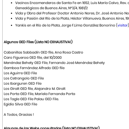
Vecinos Encomenderos de Santa Fe en 1652, Luis María Calvo, Rev. d
Genealógicos de Buenos Aires, N°3/4, 1981/2
Vida y Obra del Profesor Doctor Antonio Nores, Dr. José Antonio 
Vida y Pasión del Río de la Plata, Héctor Villanueva, Buenos Aires, 1
Yankis en el Río de la Plata, Jorge F.Lima González Bonorino (
visitar
Algunos GED Files (Lista NO EXHAUSTIVA!)
Cabanillas Sabbadín GED file, Ana Rosa Castro
Caro Figueroa GED file, del 10/2000
Menéndez Behety GED File, Fernando José Menéndez Behety
Gamboa Fernández Alfredo GED file
Los Aguirre GED File
Los Cetrangolo GED File
Los Ibarguren GED File
Los Giralt GED file, Alejandro M. Giralt
Los Porta GED File, Mariela Fernanda Porta
Los Tagle GED File Palau GED File.
Egidio Silva GED File
A Todos, Gracias !
Algunas de las Webs consultadas (lista NO EXHAUSTIVA!)