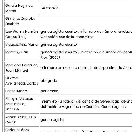
García Haymes,
historiador
Mateo
Gimenez Zapiola,
Esteban
Lux-Wurm, Hernán
genealogista, escritor, miembro de número fundador
Carlos (fall.)
Genealógicos de Buenos Aires
Mateos, Félix María
genealogista, escritor
Mateos, Juan
genealogista, escritor, miembro de número del cent
Ríos (2005)
Medrano Balcarce,
miembro de número del instituto Argentino de Cien
Juan Manuel
Olivera
abogado
Avellaneda, Carlos
Passo, Mario
periodista
Piñeyro Velasco
miembro Fundador del centro de Genealogía de Ent
del Castillo,
del instituto Argentino de Ciencias Genealógicas.
Enrique
Ranea Arias, Julio
genealogista
César
Sadous López,