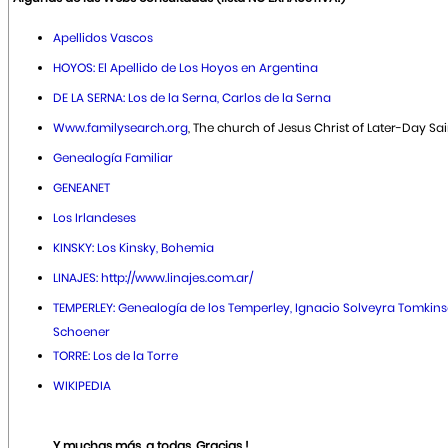
Apellidos Vascos
HOYOS: El Apellido de Los Hoyos en Argentina
DE LA SERNA: Los de la Serna, Carlos de la Serna
Www.familysearch.org
, The church of Jesus Christ of Later-Day Sai
Genealogía Familiar
GENEANET
Los Irlandeses
KINSKY: Los Kinsky, Bohemia
LINAJES: http://www.linajes.com.ar/
TEMPERLEY: Genealogía de los Temperley, Ignacio Solveyra Tomkin
Schoener
TORRE: Los de la Torre
WIKIPEDIA
Y muchas más, a todas, Gracias !