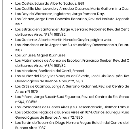
Los Castex, Eduardo Alberto Sadous, 1981
Los Castilla Monteverde y Amadeo Casares, María Guillermina Cast
Los Day de Worcester, Inglaterra, Jorge Romero Day.
Los Echave, Jorge Lima González Bonorino, Rev. del Insituto Argent
1997
Los Estrada en Santander, Jorge A. Serrano Redonnet, Rev. del Cen
de Buenos Aires, N°3/4, 1981/82
Los Gutierrez, Alberto Martín Heredia Gayán, página web.
Los Irlandeses en la Argentina: Su situación y Descendencia, Eduar
1987
Los Lanusse, Miguel R.Lanusse
Los Matrimonios de Alonso de Escobar, Francisco Seeber, Rev. del 
de Buenos Aires, n°3/4, 1981/82
Los Mendoza, Bonifacio del Carril, Emecé
Los Muñoz del Tejo y los Vazquez de Bóveda, José Luis Coo Lyón, Rev.
Genealógicos de Buenos Aires, n°2, 1980
Los Ortíz de Ocampo, Jorge A. Serrano Redonnet, Rev. del Centro d
Aires, n°1, 1979
Los Piñero, Jorge Buscá-Sust Figueroa, Rev. del Centro de Est. Gene
n°3/4, 1981/82
Los Pobladores de Buenos Aires y su Descendencia, Hialmar Ed
Los Soldados llegados a Buenos Aires en 1674, Carlos Jáuregui Rueda
Genealógicos de Buenos Aires, n°2, 1980
Los Terán de Tucumán, Diego Herrera Vegas, Boletín del Centro de
Buenos Aires, 1987