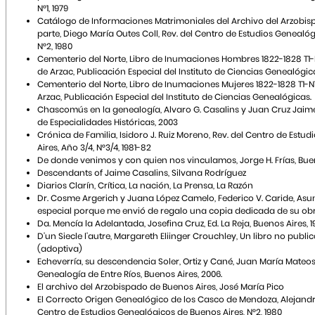
N°1, 1979
Catálogo de Informaciones Matrimoniales del Archivo del Arzobispa
parte, Diego María Outes Coll, Rev. del Centro de Estudios Genealóg
N°2, 1980
Cementerio del Norte, Libro de Inumaciones Hombres 1822-1828 T1-N
de Arzac, Publicación Especial del Instituto de Ciencias Genealógic
Cementerio del Norte, Libro de Inumaciones Mujeres 1822-1828 T1-N
Arzac, Publicación Especial del Instituto de Ciencias Genealógicas.
Chascomús en la genealogía, Alvaro G. Casalins y Juan Cruz Jaime
de Especialidades Históricas, 2003
Crónica de Familia, Isidoro J. Ruiz Moreno, Rev. del Centro de Est
Aires, Año 3/4, N°3/4, 1981-82
De donde venimos y con quien nos vinculamos, Jorge H. Frías, Buen
Descendants of Jaime Casalins, Silvana Rodríguez
Diarios Clarín, Crítica, La nación, La Prensa, La Razón
Dr. Cosme Argerich y Juana López Camelo, Federico V. Caride, Asu
especial porque me envió de regalo una copia dedicada de su ob
Da. Mencía la Adelantada, Josefina Cruz, Ed. La Reja, Buenos Aires, 1
D'un Siecle l'autre, Margareth Eliinger Crouchley, Un libro no publ
(adoptiva)
Echeverría, su descendencia Soler, Ortiz y Cané, Juan María Mateos,
Genealogía de Entre Ríos, Buenos Aires, 2006.
El archivo del Arzobispado de Buenos Aires, José María Pico
El Correcto Origen Genealógico de los Casco de Mendoza, Alejandr
Centro de Estudios Genealógicos de Buenos Aires, N°2, 1980