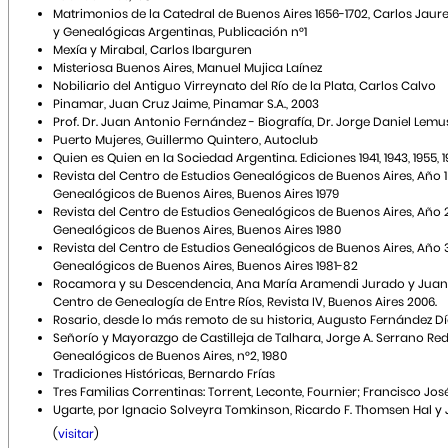
Matrimonios de la Catedral de Buenos Aires 1656-1702, Carlos Jaure
y Genealógicas Argentinas, Publicación n°1
Mexía y Mirabal, Carlos Ibarguren
Misteriosa Buenos Aires, Manuel Mujica Laínez
Nobiliario del Antiguo Virreynato del Río de la Plata, Carlos Calvo
Pinamar, Juan Cruz Jaime, Pinamar S.A., 2003
Prof. Dr. Juan Antonio Fernández - Biografía, Dr. Jorge Daniel Lemus
Puerto Mujeres, Guillermo Quintero, Autoclub
Quien es Quien en la Sociedad Argentina. Ediciones 1941, 1943, 1955, 1
Revista del Centro de Estudios Genealógicos de Buenos Aires, Año 1 
Genealógicos de Buenos Aires, Buenos Aires 1979
Revista del Centro de Estudios Genealógicos de Buenos Aires, Año 2
Genealógicos de Buenos Aires, Buenos Aires 1980
Revista del Centro de Estudios Genealógicos de Buenos Aires, Año 3
Genealógicos de Buenos Aires, Buenos Aires 1981-82
Rocamora y su Descendencia, Ana María Aramendi Jurado y Juan
Centro de Genealogía de Entre Ríos, Revista IV, Buenos Aires 2006.
Rosario, desde lo más remoto de su historia, Augusto Fernández Díaz
Señorío y Mayorazgo de Castilleja de Talhara, Jorge A. Serrano Redo
Genealógicos de Buenos Aires, n°2, 1980
Tradiciones Históricas, Bernardo Frías
Tres Familias Correntinas: Torrent, Leconte, Fournier; Francisco Jos
Ugarte, por Ignacio Solveyra Tomkinson, Ricardo F. Thomsen Hal 
(
visitar
)