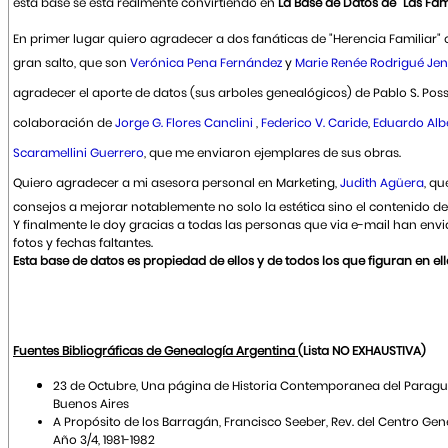
esta base se está realmente convirtiendo en
La Base de Datos de "Las Fam
En primer lugar quiero agradecer a dos fanáticas de "Herencia Familiar" 
gran salto, que son
Verónica Pena Fernández
y
Marie Renée Rodrigué Je
agradecer el aporte de datos (sus arboles genealógicos) de Pablo S. Pos
colaboración de
Jorge G. Flores Canclini
,
Federico V. Caride
,
Eduardo Alb
Scaramellini Guerrero
, que me enviaron ejemplares de sus obras.
Quiero agradecer a mi asesora personal en Marketing,
Judith Agüera
, q
consejos a mejorar notablemente no solo la estética sino el contenido del 
Y finalmente le doy gracias a todas las personas que via e-mail han envi
fotos y fechas faltantes.
Esta base de datos es propiedad de ellos y de todos los que figuran en ell
Fuentes Bibliográficas de Genealogía Argentina
(Lista NO EXHAUSTIVA)
23 de Octubre, Una página de Historia Contemporanea del Paragua
Buenos Aires
A Propósito de los Barragán, Francisco Seeber, Rev. del Centro Gen
Año 3/4, 1981-1982