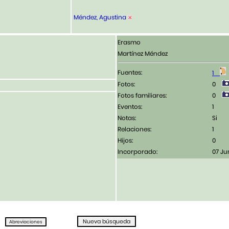
Méndez, Agustina
Erasmo
Martínez Méndez
Fuentes:
1
Fotos:
0
Fotos familiares:
0
Eventos:
1
Notas:
Si
Relaciones:
1
Hijos:
0
Incorporado:
07 Ju