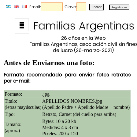
Email:
Clave:
26 años en la Web
Familias Argentinas, asociación civil sin fine
de lucro (26-marzo-2021)
Antes de Enviarnos una foto:
Formato recomendado para enviar fotos retratos
por e-mail:
Formato:
.jpg
Titulo:
APELLIDOS NOMBRES.jpg
(letras mayúsculas)
(Apellido Padre + Apellido Madre + nombre)
Tipo:
Retrato, Carnet (del cuello para arriba)
Bytes: 10 a 20 kb
Tamaño:
Medidas: 4 x 3 cm
(aprox.)
Pixeles: 200 x 150