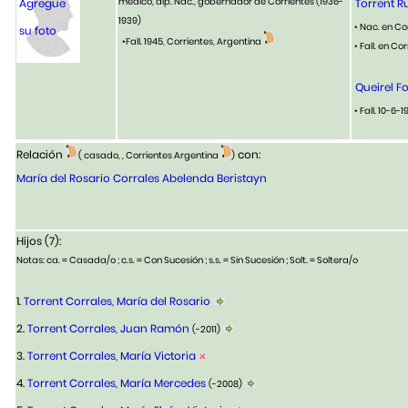
médico, dip. Nac., gobernador de Corrientes (1936-
Agregue
Torrent Ru
1939)
• Nac. en Co
su foto
•Fall. 1945, Corrientes, Argentina
• Fall. en Co
Queirel Fo
• Fall. 10-6-
Relación
con:
( casado, , Corrientes Argentina
)
María del Rosario Corrales Abelenda Beristayn
Hijos (7):
Notas: ca. = Casada/o ; c.s. = Con Sucesión ; s.s. = Sin Sucesión ; Solt. = Soltera/o
1.
Torrent Corrales, María del Rosario
2.
Torrent Corrales, Juan Ramón
(-2011)
3.
Torrent Corrales, María Victoria
4.
Torrent Corrales, María Mercedes
(-2008)