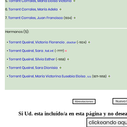
5.
Torrent Corrales, María Eloísa Victoria
6.
Torrent Corrales, María Adela
7.
Torrent Corrales, Juan Francisco
(1934)
Hermanos (5):
•
Torrent Queirel, Victorio Florencio
, doctor
(-1924)
•
Torrent Queirel, Sara
, fall. inf.
(-????)
•
Torrent Queirel, Silvia Esther
(-1958)
•
Torrent Queirel, Sara Dionisia
•
Torrent Queirel, María Victorina Eusebia Eloísa
, s.s.
(1871-1958)
Si Ud. esta incluído/a en esta página y no desea