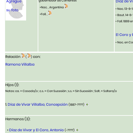
gobernador de Corrientes
Agregue
Díaz de Vi
•Nac. , Argentina
• Nac. 13-6-
su foto
•Fall. ,
• Baut. 14-6
• Fall. 1869 
El Coro y
• Nac. en Co
Relación
con:
(
)
Ramona Villalba
Hijos (1):
Notas: ca. = Casada/o ; c.s. = Con Sucesión ; s.s. = Sin Sucesión ; Solt. = Soltera/o
1.
Díaz de Vivar Villalba, Concepción
(1887-????)
Hermanos (3):
•
Díaz de Vivar y El Coro, Antonio
(-????)