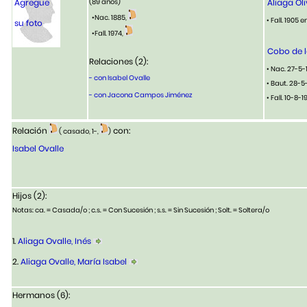
Agregue
(89 años)
Aliaga Ol
•Nac. 1885,
• Fall. 1905 
su foto
•Fall. 1974,
Cobo de l
Relaciones (2):
• Nac. 27-5-
- con Isabel Ovalle
• Baut. 28-5
- con Jacona Campos Jiménez
• Fall. 10-8-
Relación
con:
( casado, 1-,
)
Isabel Ovalle
Hijos (2):
Notas: ca. = Casada/o ; c.s. = Con Sucesión ; s.s. = Sin Sucesión ; Solt. = Soltera/o
1.
Aliaga Ovalle, Inés
2.
Aliaga Ovalle, María Isabel
Hermanos (6):