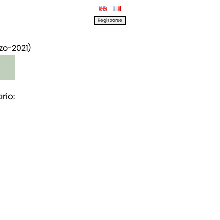
rzo-2021)
rio: