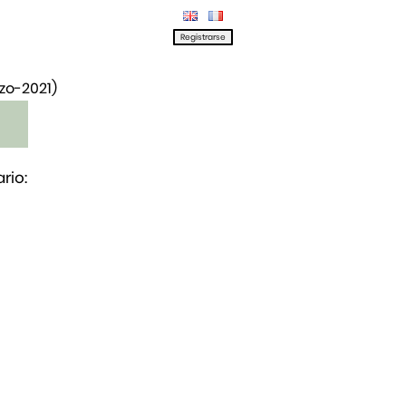
rzo-2021)
rio: