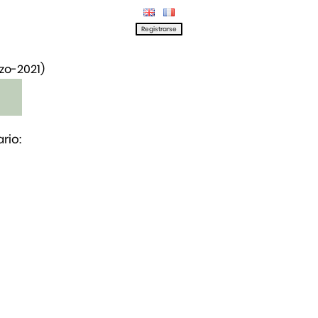
rzo-2021)
rio: