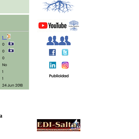
1
0
0
0
No
1
Publicidad
1
24 Jun 2018
ja