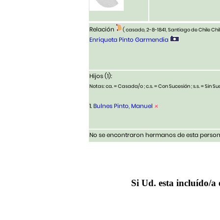
Relación
( casado, 2-8-1841, Santiago de Chile Chi
Enriqueta Pinto Garmendia
Hijos (1):
Notas: ca. = Casada/o ; c.s. = Con Sucesión ; s.s. = Sin Suc
1.
Bulnes Pinto, Manuel
No se encontraron hermanos de esta persona
Si Ud. esta incluído/a 