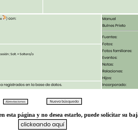
con:
Manuel
le
)
Bulnes Prieto
Fuentes:
Fotos:
Fotos familiares:
esión ; Solt. = Soltera/o
Eventos:
Notas:
Relaciones:
Hijos:
 registrados en la base de datos.
Incorporado:
en esta página y no desea estarlo, puede solicitar su ba