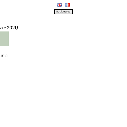
rzo-2021)
rio: