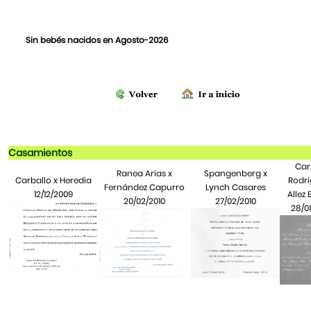
Sin bebés nacidos en Agosto-2026
Casamientos
Car
Ranea Arias x
Spangenberg x
Carballo x Heredia
Rodri
Fernández Capurro
Lynch Casares
12/12/2009
Allez 
20/02/2010
27/02/2010
28/0