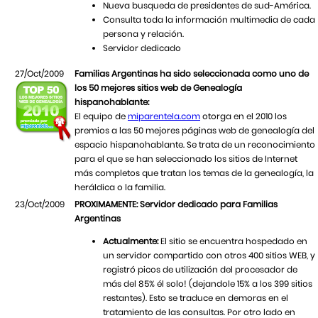
Nueva busqueda de presidentes de sud-América.
Consulta toda la información multimedia de cada
persona y relación.
Servidor dedicado
27/Oct/2009
Familias Argentinas ha sido seleccionada como uno de
los 50 mejores sitios web de Genealogía
hispanohablante:
El equipo de
miparentela.com
otorga en el 2010 los
premios a las 50 mejores páginas web de genealogía del
espacio hispanohablante. Se trata de un reconocimiento
para el que se han seleccionado los sitios de Internet
más completos que tratan los temas de la genealogía, la
heráldica o la familia.
23/Oct/2009
PROXIMAMENTE: Servidor dedicado para Familias
Argentinas
Actualmente:
El sitio se encuentra hospedado en
un servidor compartido con otros 400 sitios WEB, y
registró picos de utilización del procesador de
más del 85% él solo! (dejandole 15% a los 399 sitios
restantes). Esto se traduce en demoras en el
tratamiento de las consultas. Por otro lado en