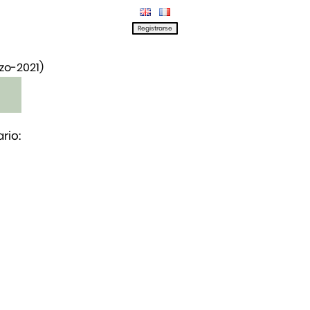
rzo-2021)
rio: