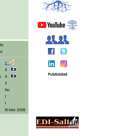
do
es
2
0
Publicidad
:
0
2
No
1
1
10 Mar 2008