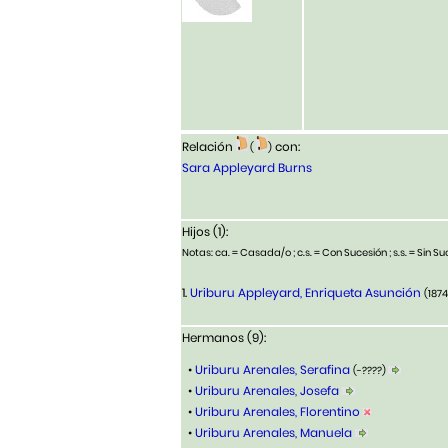
Relación
con:
(
)
Sara Appleyard Burns
Hijos (1):
Notas: ca. = Casada/o ; c.s. = Con Sucesión ; s.s. = Sin Suc
1.
Uriburu Appleyard, Enriqueta Asunción
(187
Hermanos (9):
•
Uriburu Arenales, Serafina
(-????)
•
Uriburu Arenales, Josefa
•
Uriburu Arenales, Florentino
•
Uriburu Arenales, Manuela