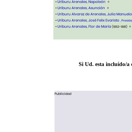
•
Uriburu Arenales, Napoleón
•
Uriburu Arenales, Asunción
•
Uriburu Alvarez de Arenales, Julia Manuel
•
Uriburu Arenales, José Felix Evaristo
, Presid
•
Uriburu Arenales, Flor de María
(1852-1881)
Si Ud. esta incluído/a 
Publicidad