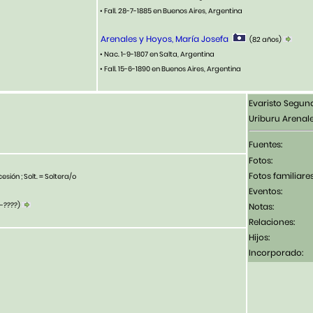
• Fall. 28-7-1885 en Buenos Aires, Argentina
Arenales y Hoyos, María Josefa
(82 años)
• Nac. 1-9-1807 en Salta, Argentina
• Fall. 15-6-1890 en Buenos Aires, Argentina
Evaristo Segun
Uriburu Arenal
Fuentes:
Fotos:
Fotos familiares
esión ; Solt. = Soltera/o
Eventos:
4-????)
Notas:
Relaciones:
Hijos:
Incorporado: