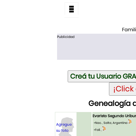
Famil
Publicidad
Genealogía d
Evaristo Segundo Uribu
•Nac. , Salta, Argentina
Agregue
•Fall. ,
su foto