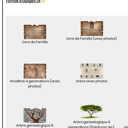
Format d'Usagers Or
Livre de Famille (avec photos)
Livre de Famille
Ancêtres 4 generations (avec
Arbre avec photos
photos)
Arbre genealogique 6
Arbre genealogique 6
generations (Paintures de F.
ge