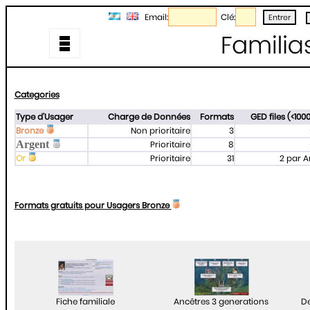
Email:
Clé:
Categories
Type d'Usager
Charge de Données
Formats
GED files (<100
Bronze
Non prioritaire
3
Argent
Prioritaire
8
Or
Prioritaire
31
2 par A
Formats gratuits pour Usagers Bronze
Fiche familiale
Ancêtres 3 generations
De