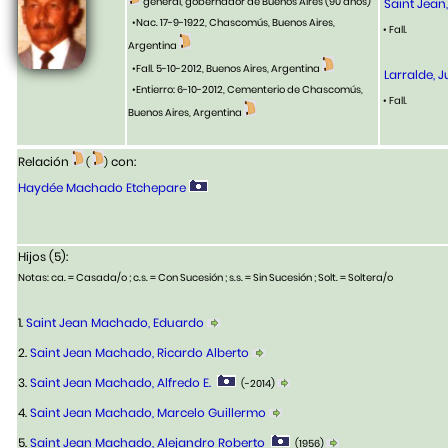
general, gobernador de Buenos Aires
(90 años)
Saint Jean
•Nac. 17-9-1922, Chascomús, Buenos Aires,
• Fall.
Argentina
•Fall. 5-10-2012, Buenos Aires, Argentina
Larralde, 
•Entierro: 6-10-2012, Cementerio de Chascomús,
• Fall.
Buenos Aires, Argentina
Relación
con:
(
)
Haydée Machado Etchepare
Hijos (5):
Notas: ca. = Casada/o ; c.s. = Con Sucesión ; s.s. = Sin Sucesión ; Solt. = Soltera/o
1.
Saint Jean Machado, Eduardo
2.
Saint Jean Machado, Ricardo Alberto
3.
Saint Jean Machado, Alfredo E.
(-2014)
4.
Saint Jean Machado, Marcelo Guillermo
5.
Saint Jean Machado, Alejandro Roberto
(1956)