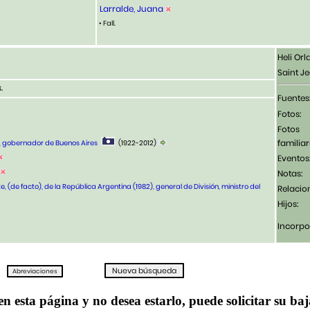
Larralde, Juana
• Fall.
Heli Or
Saint J
.
Fuentes
Fotos:
Fotos
familiar
l, gobernador de Buenos Aires
(1922-2012)
Eventos
Notas:
te, (de facto), de la República Argentina (1982), general de División, ministro del
Relacio
Hijos:
Incorpo
en esta página y no desea estarlo, puede solicitar su ba