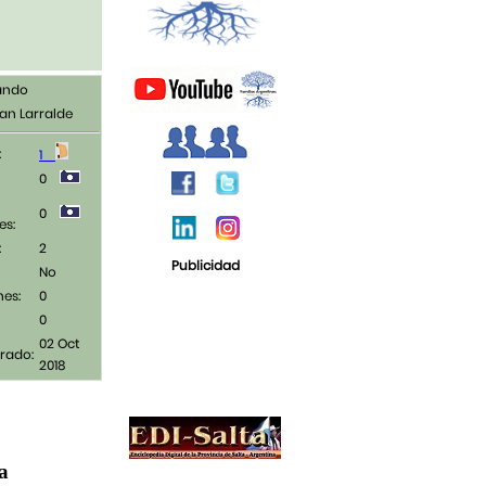
lando
ean Larralde
:
1
0
0
es:
:
2
Publicidad
No
nes:
0
0
02 Oct
rado:
2018
ja