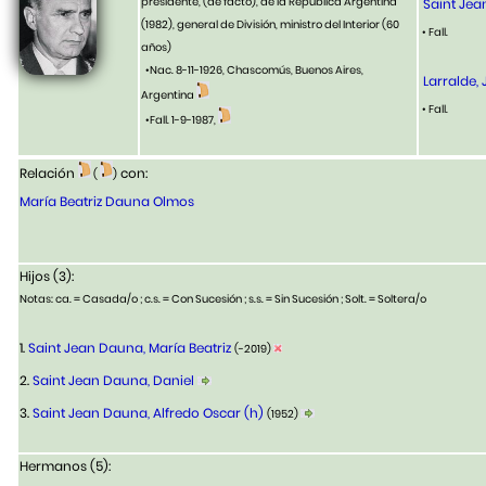
presidente, (de facto), de la República Argentina
Saint Jea
(1982), general de División, ministro del Interior
(60
• Fall.
años)
•Nac. 8-11-1926, Chascomús, Buenos Aires,
Larralde,
Argentina
• Fall.
•Fall. 1-9-1987,
Relación
con:
(
)
María Beatriz Dauna Olmos
Hijos (3):
Notas: ca. = Casada/o ; c.s. = Con Sucesión ; s.s. = Sin Sucesión ; Solt. = Soltera/o
1.
Saint Jean Dauna, María Beatriz
(-2019)
2.
Saint Jean Dauna, Daniel
3.
Saint Jean Dauna, Alfredo Oscar (h)
(1952)
Hermanos (5):