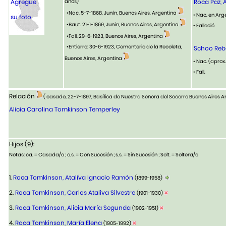
Agregue
años)
Roca Paz, 
•Nac. 5-7-1868, Junín, Buenos Aires, Argentina
• Nac. en Arg
su foto
•Baut. 21-1-1869, Junín, Buenos Aires, Argentina
• Falleció
•Fall. 29-6-1923, Buenos Aires, Argentina
•Entierro: 30-6-1923, Cementerio de la Recoleta,
Schoo Reb
Buenos Aires, Argentina
• Nac. (aprox
• Fall.
Relación
( casado, 22-7-1897, Basílica de Nuestra Señora del Socorro Buenos Aires 
Alicia Carolina Tomkinson Temperley
Hijos (9):
Notas: ca. = Casada/o ; c.s. = Con Sucesión ; s.s. = Sin Sucesión ; Solt. = Soltera/o
1.
Roca Tomkinson, Atalíva Ignacio Ramón
(1899-1958)
2.
Roca Tomkinson, Carlos Ataliva Silvestre
(1901-1930)
3.
Roca Tomkinson, Alicia María Segunda
(1902-1951)
4.
Roca Tomkinson, María Elena
(1905-1992)