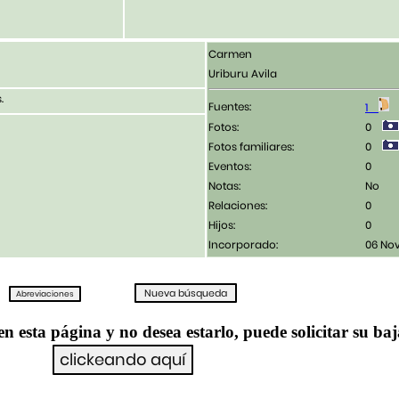
Carmen
Uriburu Avila
.
Fuentes:
1
Fotos:
0
Fotos familiares:
0
Eventos:
0
Notas:
No
Relaciones:
0
Hijos:
0
Incorporado:
06 No
en esta página y no desea estarlo, puede solicitar su ba