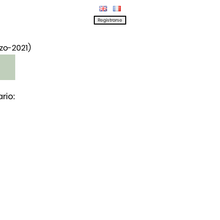
rzo-2021)
rio: