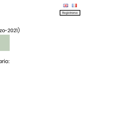
rzo-2021)
rio: