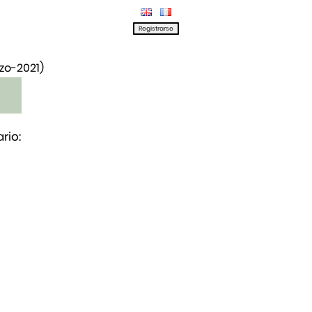
rzo-2021)
rio: