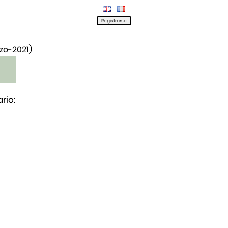
rzo-2021)
rio: