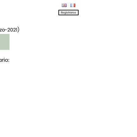
rzo-2021)
rio: