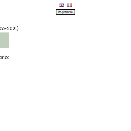
rzo-2021)
rio: