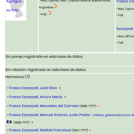
•Nac. (aprox.) 1887, Capital Federal, Buenos Aires,
Agregue
Fresco C
Argentina
• Nac. (apro
su foto
•Fall. ,
• Fall.
Escarpati
• Nac. 1871 
• Fall.
Sin pareja registrada en esta base de datos.
Sin relación registrada en esta base de datos.
Hermanos (7):
•
Fresco Escarpati, Julia Elisa
•
Fresco Escarpati, Arturo María
•
Fresco Escarpati, Mercedes del Carmen
(1885-????)
•
Fresco Escarpati, Manuel Antonio Justo Pastor
, médico, gobernador prov. B
(1888-????)
•
Fresco Escarpati, Matilde Francisca
(1892-????)