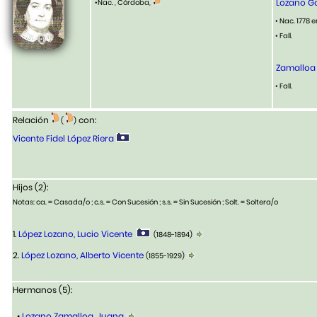
Lozano G
•Nac. , Córdoba,
• Nac. 1778 
• Fall.
Zamalloa 
• Fall.
Relación
con:
(
)
Vicente Fidel López Riera
Hijos (2):
Notas: ca. = Casada/o ; c.s. = Con Sucesión ; s.s. = Sin Sucesión ; Solt. = Soltera/o
1.
López Lozano, Lucio Vicente
(1848-1894)
2.
López Lozano, Alberto Vicente
(1855-1929)
Hermanos (5):
•
Lozano Zamalloa, Juana