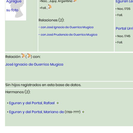
Agregue
Eguren Le
•Nac. , Jujuy, Argentina
•Fall. ,
• Nac. 1735
su foto
• Fall.
Relaciones (2):
- con José Ignacio de Guerrico Mugica
Portal Urr
- con José Prudencio de Guerrico Mugica
• Nac. 1745
• Fall.
Relación
con:
(
)
José Ignacio de Guerrico Mugica
Sin hijos registrados en esta base de datos.
Hermanos (2):
•
Eguren y del Portal, Rafael
•
Eguren y del Portal, Mariano de
(1769-????)