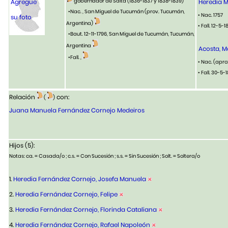
gobernador de Salta (1836-1837 y 1838-1839)
Agregue
Heredia M
•Nac. , San Miguel de Tucumán (prov. Tucumán,
• Nac. 1757
su foto
Argentina)
• Fall. 12-5
•Baut. 12-11-1796, San Miguel de Tucumán, Tucumán,
Argentina
Acosta, M
•Fall. ,
• Nac. (aprox
• Fall. 30-5
Relación
con:
(
)
Juana Manuela Fernández Cornejo Medeiros
Hijos (5):
Notas: ca. = Casada/o ; c.s. = Con Sucesión ; s.s. = Sin Sucesión ; Solt. = Soltera/o
1.
Heredia Fernández Cornejo, Josefa Manuela
2.
Heredia Fernández Cornejo, Felipe
3.
Heredia Fernández Cornejo, Florinda Cataliana
4.
Heredia Fernández Cornejo, Rafael Napoleón