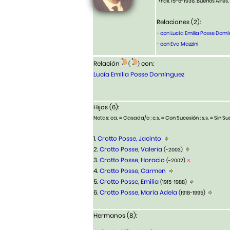
•Fall. 15-6-1936, Buenos Aires
Relaciones (2):
- con Lucía Emilia Posse Dom
- con Eva Mazzini
Relación
con:
(
)
Lucía Emilia Posse Domínguez
Hijos (6):
Notas: ca. = Casada/o ; c.s. = Con Sucesión ; s.s. = Sin Suc
1.
Crotto Posse, Jacinto
2.
Crotto Posse, Valeria
(-2003)
3.
Crotto Posse, Horacio
(-2002)
4.
Crotto Posse, Carmen
5.
Crotto Posse, Emilia
(1915-1988)
6.
Crotto Posse, María Adela
(1918-1995)
Hermanos (8):