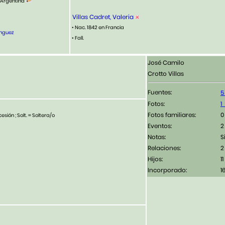
, Argentina
Villas Cadret, Valeria
• Nac. 1842 en Francia
ínguez
• Fall.
José Camilo
Crotto Villas
Fuentes:
Fotos:
Fotos familiares:
esión ; Solt. = Soltera/o
Eventos:
2
Notas:
S
Relaciones:
2
Hijos:
11
Incorporado:
1