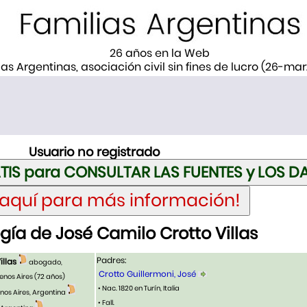
26 años en la Web
ias Argentinas, asociación civil sin fines de lucro (26-ma
Usuario no registrado
ía de José Camilo Crotto Villas
Padres:
illas
abogado,
Crotto Guillermoni, José
enos Aires
(72 años)
• Nac. 1820 en Turín, Italia
nos Aires, Argentina
• Fall.