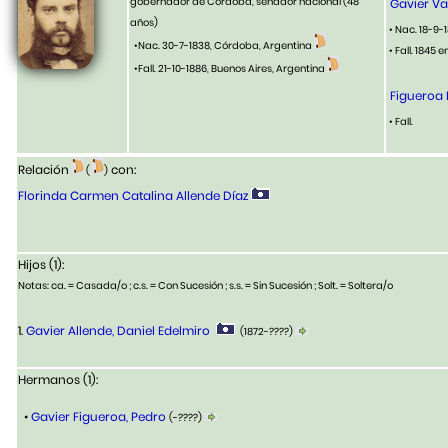
gobernador de Córdoba, senador nacional
(48
Gavier Va
años)
• Nac. 18-9-1
•Nac. 30-7-1838, Córdoba, Argentina
• Fall. 1845 
•Fall. 21-10-1886, Buenos Aires, Argentina
Figueroa 
• Fall.
Relación
con:
(
)
Florinda Carmen Catalina Allende Díaz
Hijos (1):
Notas: ca. = Casada/o ; c.s. = Con Sucesión ; s.s. = Sin Sucesión ; Solt. = Soltera/o
1.
Gavier Allende, Daniel Edelmiro
(1872-????)
Hermanos (1):
•
Gavier Figueroa, Pedro
(-????)