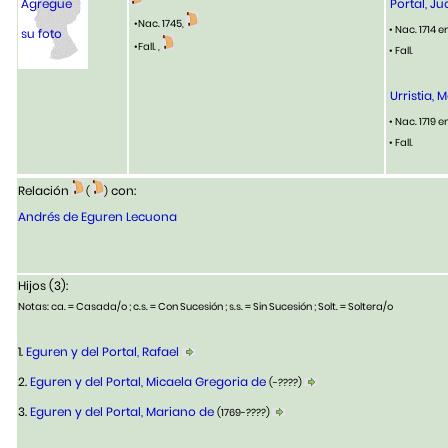
Agregue
Portal, Ju
•Nac. 1745,
• Nac. 1714 
su foto
•Fall. ,
• Fall.
Urristia, 
• Nac. 1719 
• Fall.
Relación
con:
(
)
Andrés de Eguren Lecuona
Hijos (3):
Notas: ca. = Casada/o ; c.s. = Con Sucesión ; s.s. = Sin Sucesión ; Solt. = Soltera/o
1.
Eguren y del Portal, Rafael
2.
Eguren y del Portal, Micaela Gregoria de
(-????)
3.
Eguren y del Portal, Mariano de
(1769-????)