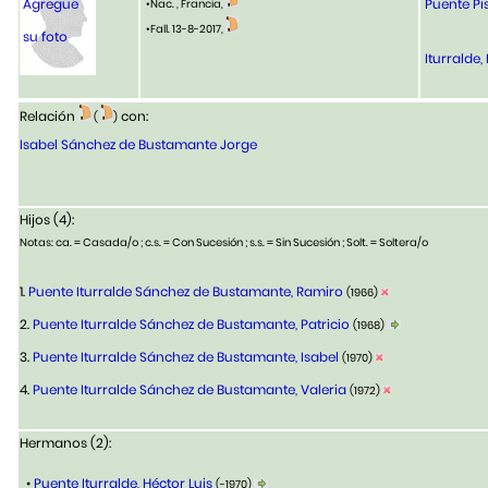
Agregue
Puente Pis
•Nac. , Francia,
•Fall. 13-8-2017,
su foto
Iturralde,
Relación
con:
(
)
Isabel Sánchez de Bustamante Jorge
Hijos (4):
Notas: ca. = Casada/o ; c.s. = Con Sucesión ; s.s. = Sin Sucesión ; Solt. = Soltera/o
1.
Puente Iturralde Sánchez de Bustamante, Ramiro
(1966)
2.
Puente Iturralde Sánchez de Bustamante, Patricio
(1968)
3.
Puente Iturralde Sánchez de Bustamante, Isabel
(1970)
4.
Puente Iturralde Sánchez de Bustamante, Valeria
(1972)
Hermanos (2):
•
Puente Iturralde, Héctor Luis
(-1970)