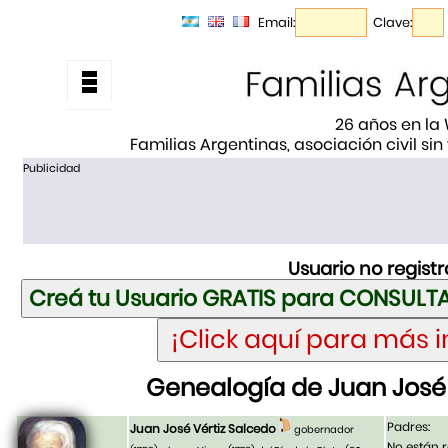
Email:
Clave:
26 años en la
Familias Argentinas, asociación civil sin
Publicidad
Usuario no regist
Genealogía de Juan José 
Padres:
Juan José Vértiz Salcedo
gobernador
No están r