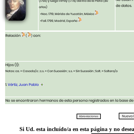
(1759) y luego Virrey (1778) del Río de la Plata
(80
de datos.
años)
•Nac. 1719, Mérida de Yucatán, México
•Fall. 1799, Madrid, España
Relación
con:
(
)
Hijos (1):
Notas: ca. = Casada/o ; c.s. = Con Sucesión ; s.s. = Sin Sucesión ; Solt. = Soltera/o
1.
Vértiz, Juan Pablo
No se encontraron hermanos de esta persona registrados en la base de 
Si Ud. esta incluído/a en esta página y no desea