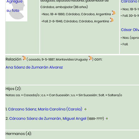
abogado, diputado nacional, gobernador de
Agregue
Cárcano B
Córdoba, embajador
(86 años)
• Nac. 18-5-
su foto
•Nac. 18-4-1860, Córdoba, Córcoba, Argentina
• Fall. 30-5
•Fall. 2-6-1946, Córdoba, Córdoba, Argentina
César Oli
• Nac. (apro
• Fall.
Relación
con:
( casado, 9-5-1887, Montevideo Uruguay
)
Ana Sáenz de Zumarán Alvarez
Hijos (2):
Notas: ca. = Casada/o ; c.s. = Con Sucesión ; s.s. = Sin Sucesión ; Solt. = Soltera/o
1.
Cárcano Sáenz, María Carolina (Carola)
2.
Cárcano Sáenz de Zumarán, Miguel Angel
(1889-????)
Hermanos (4):