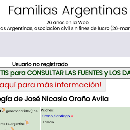
26 años en la Web
ias Argentinas, asociación civil sin fines de lucro (26-ma
Usuario no registrado
gía de José Nicasio Oroño Avila
Padres:
a
gobernador (1856), c.s.
Oroño, Santiago
• Falleció
anta Fe, Argentina