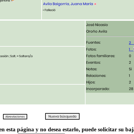
rgentina
Avila Baigorria, Juana María
• Falleció
José Nicasio
Oroño Avila
Fuentes:
Fotos:
1
Fotos familiares:
esión ; Solt. = Soltera/o
Eventos:
2
Notas:
Si
Relaciones:
1
Hijos:
2
Incorporado:
28
en esta página y no desea estarlo, puede solicitar su ba