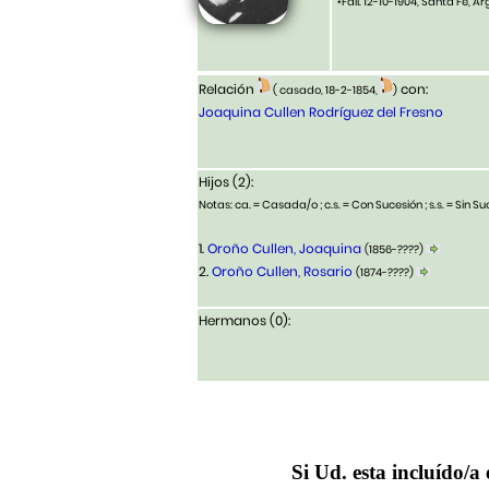
•Fall. 12-10-1904, Santa Fe, A
Relación
con:
( casado, 18-2-1854,
)
Joaquina Cullen Rodríguez del Fresno
Hijos (2):
Notas: ca. = Casada/o ; c.s. = Con Sucesión ; s.s. = Sin Suc
1.
Oroño Cullen, Joaquina
(1856-????)
2.
Oroño Cullen, Rosario
(1874-????)
Hermanos (0):
Si Ud. esta incluído/a 