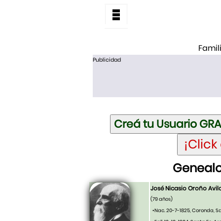
Famil
Publicidad
Genealo
José Nicasio Oroño Avil
(79 años)
•Nac. 20-7-1825, Coronda, S