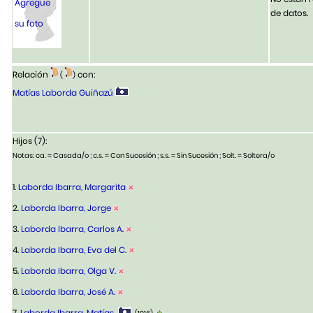
Agregue
de datos.
su foto
Relación
con:
(
)
Matías Laborda Guiñazú
Hijos (7):
Notas: ca. = Casada/o ; c.s. = Con Sucesión ; s.s. = Sin Sucesión ; Solt. = Soltera/o
1.
Laborda Ibarra, Margarita
2.
Laborda Ibarra, Jorge
3.
Laborda Ibarra, Carlos A.
4.
Laborda Ibarra, Eva del C.
5.
Laborda Ibarra, Olga V.
6.
Laborda Ibarra, José A.
7.
Laborda Ibarra, Matías