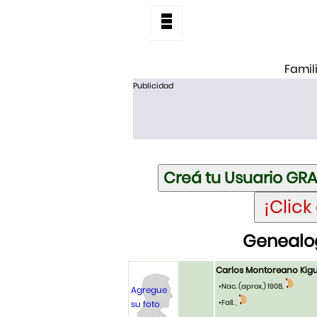
Famil
Publicidad
Genealog
Carlos Montoreano Kigu
•Nac. (aprox.) 1908,
Agregue
•Fall. ,
su foto