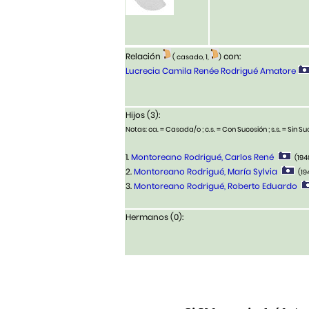
Relación
con:
( casado, 1,
)
Lucrecia Camila Renée Rodrigué Amatore
Hijos (3):
Notas: ca. = Casada/o ; c.s. = Con Sucesión ; s.s. = Sin Suc
1.
Montoreano Rodrigué, Carlos René
(194
2.
Montoreano Rodrigué, María Sylvia
(19
3.
Montoreano Rodrigué, Roberto Eduardo
Hermanos (0):