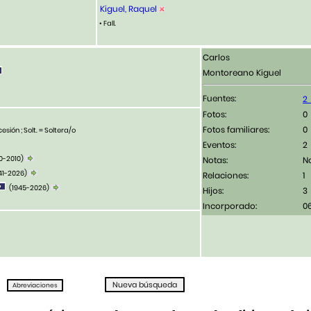
Kiguel, Raquel
• Fall.
Carlos
Montoreano Kiguel
Fuentes:
Fotos:
Fotos familiares:
esión ; Solt. = Soltera/o
Eventos:
2
0-2010)
Notas:
N
41-2026)
Relaciones:
1
(1945-2026)
Hijos:
3
Incorporado:
0