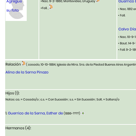
Agregue
Guerrico 
•Nac. 9-2-1860, Montevideo, Uruguay
•Fall. ,
• Nac. 1812 
su foto
• Fall.
Calvo Día
• Nac. 10-9-
• Baut. 14-9
• Fall. 9-2-1
Relación
( casado, 10-10-1884, Iglesia de Ntra. Sra. de la Piedad Buenos Aires Argent
Alina de la Serna Pinazo
Hijos (1):
Notas: ca. = Casada/o ; c.s. = Con Sucesión ; s.s. = Sin Sucesión ; Solt. = Soltera/o
1.
Guerrico de la Serna, Esther de
(1886-????)
Hermanos (4):