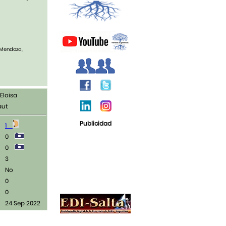
, Mendoza,
Eloisa
aut
Publicidad
1
0
0
3
No
0
0
24 Sep 2022