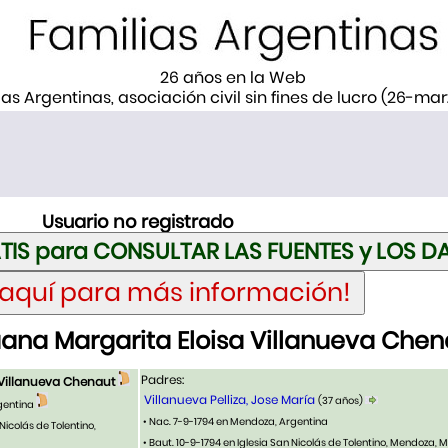
26 años en la Web
ias Argentinas, asociación civil sin fines de lucro (26-ma
Usuario no registrado
ana Margarita Eloisa Villanueva Chen
Padres:
 Villanueva Chenaut
Villanueva Pelliza, Jose María
(37 años)
gentina
• Nac. 7-9-1794 en Mendoza, Argentina
Nicolás de Tolentino,
• Baut. 10-9-1794 en Iglesia San Nicolás de Tolentino, Mendoza,