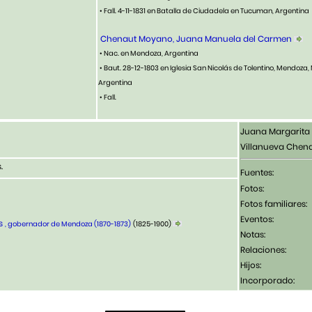
• Fall. 4-11-1831 en Batalla de Ciudadela en Tucuman, Argentina
Chenaut Moyano, Juana Manuela del Carmen
• Nac. en Mendoza, Argentina
• Baut. 28-12-1803 en Iglesia San Nicolás de Tolentino, Mendoza
Argentina
• Fall.
Juana Margarita 
Villanueva Chen
.
Fuentes:
Fotos:
Fotos familiares:
Eventos:
es
, gobernador de Mendoza (1870-1873)
(1825-1900)
Notas:
Relaciones:
Hijos:
Incorporado: