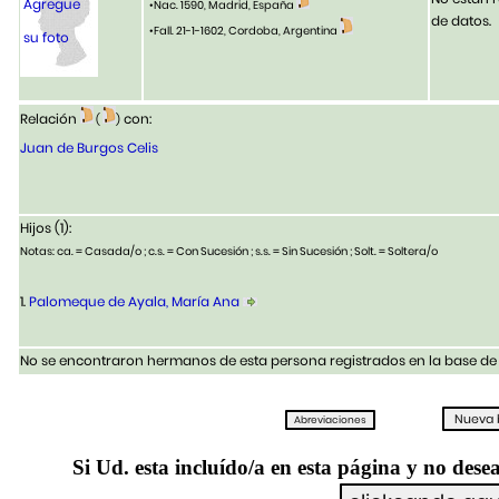
Agregue
•Nac. 1590, Madrid, España
de datos.
•Fall. 21-1-1602, Cordoba, Argentina
su foto
Relación
con:
(
)
Juan de Burgos Celis
Hijos (1):
Notas: ca. = Casada/o ; c.s. = Con Sucesión ; s.s. = Sin Sucesión ; Solt. = Soltera/o
1.
Palomeque de Ayala, María Ana
No se encontraron hermanos de esta persona registrados en la base de 
Si Ud. esta incluído/a en esta página y no desea