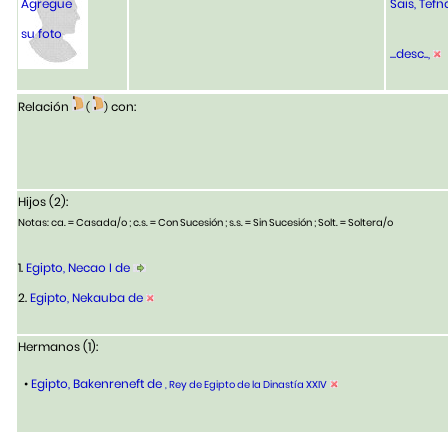
Agregue
Sais, Tefn
su foto
...desc..,
Relación
con:
(
)
Hijos (2):
Notas: ca. = Casada/o ; c.s. = Con Sucesión ; s.s. = Sin Sucesión ; Solt. = Soltera/o
1.
Egipto, Necao I de
2.
Egipto, Nekauba de
Hermanos (1):
•
Egipto, Bakenreneft de
, Rey de Egipto de la Dinastía XXIV