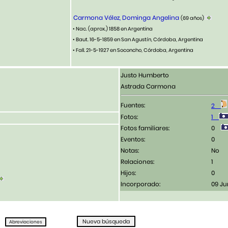
Carmona Vélez, Dominga Angelina
(69 años)
• Nac. (aprox.) 1858 en Argentina
• Baut. 16-5-1859 en San Agustín, Córdoba, Argentina
• Fall. 21-5-1927 en Soconcho, Córdoba, Argentina
Justo Humberto
Astrada Carmona
Fuentes:
2
Fotos:
1
Fotos familiares:
0
Eventos:
0
Notas:
No
Relaciones:
1
Hijos:
0
Incorporado:
09 Ju