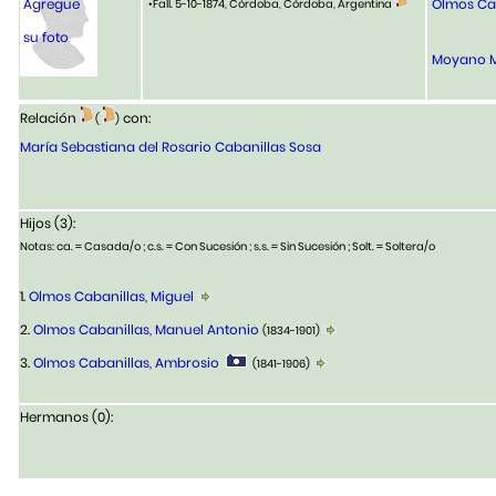
Agregue
Olmos Cab
•Fall. 5-10-1874, Córdoba, Córdoba, Argentina
su foto
Moyano M
Relación
con:
(
)
María Sebastiana del Rosario Cabanillas Sosa
Hijos (3):
Notas: ca. = Casada/o ; c.s. = Con Sucesión ; s.s. = Sin Sucesión ; Solt. = Soltera/o
1.
Olmos Cabanillas, Miguel
2.
Olmos Cabanillas, Manuel Antonio
(1834-1901)
3.
Olmos Cabanillas, Ambrosio
(1841-1906)
Hermanos (0):