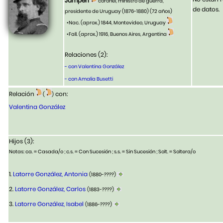
Jampen
coronel, ministro de guerra,
de datos.
presidente de Uruguay (1876-1880)
(72 años)
•Nac. (aprox.) 1844, Montevideo, Uruguay
•Fall. (aprox.) 1916, Buenos Aires, Argentina
Relaciones (2):
- con Valentina González
- con Amalia Busetti
Relación
con:
(
)
Valentina González
Hijos (3):
Notas: ca. = Casada/o ; c.s. = Con Sucesión ; s.s. = Sin Sucesión ; Solt. = Soltera/o
1.
Latorre González, Antonia
(1880-????)
2.
Latorre González, Carlos
(1883-????)
3.
Latorre González, Isabel
(1886-????)