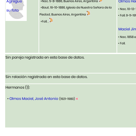
Agregue
Olmos Her
•Nac. 5-8-1886, Buenos Aires, Argentina
•Baut. 16-10-1886, Iglesia de Nuestra Señora de la
• Nac. 10-12
su foto
Piedad, Buenos Aires, Argentina
• Fall. 9-11-
•Fall. ,
Maciel Ji
• Nac. 1858
• Fall.
Sin pareja registrada en esta base de datos.
Sin relación registrada en esta base de datos.
Hermanos (1):
•
Olmos Maciel, José Antonio
(1921-1980)